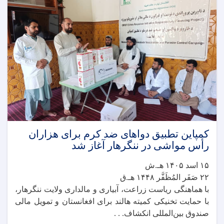
کمپاین تطبیق دواهای ضد کرم برای هزاران
رأس مواشی در ننگرهار آغاز شد
۱۵ اسد ۱۴۰۵ هـ.ش
۲۲ صَفَر المُظَفَّر ۱۴۴۸ هـ.ق
با هماهنگی ریاست زراعت، آبیاری و مالداری ولایت ننگرهار،
با حمایت تخنیکی کمیته هالند برای افغانستان و تمویل مالی
صندوق بین‌المللی انکشاف. . .