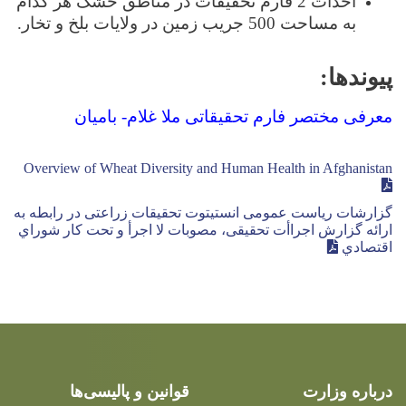
احداث 2 فارم تحقیقات در مناطق خشک هر کدام
به مساحت 500 جریب زمین در ولایات بلخ و تخار.
پیوندها:
معرفی مختصر فارم تحقیقاتی ملا غلام- بامیان
Overview of Wheat Diversity and Human Health in Afghanistan
ﮔﺰارﺷﺎت رﯾﺎﺳﺖ ﻋﻤﻮﻣﯽ اﻧﺴﺘﯿﺘﻮت ﺗﺤﻘﯿﻘﺎت زراﻋﺘﯽ در راﺑﻄﻪ ﺑﻪ
اراﺋﻪ ﮔﺰارش اﺟﺮاأت ﺗﺤﻘﯿﻘﯽ، ﻣﺼﻮﺑﺎت ﻻ اﺟﺮأ و ﺗﺤﺖ ﮐﺎر ﺷﻮراي
اﻗﺘﺼﺎدي
درباره وزارت
قوانین و پالیسی‌ها