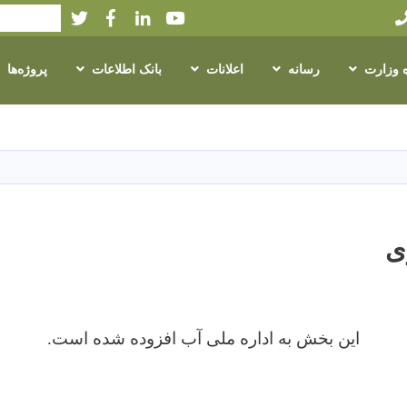
Twitter
Facebook
LinkedIn
Youtube
Search
ه وزارت
رسانه
اعلانات
بانک اطلاعات
پروژه‌ها
Skip
to
main
content
ی
این بخش به اداره ملی آب افزوده شده است.