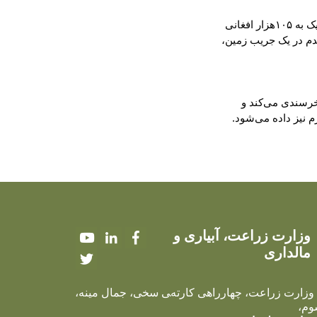
باغ شفتالو غلام‌رحمان اکنون به ثمر رسیده و می‌گوید که از فروش محصولات این باغ، امسال نزدیک به ۱۰۵هزار افغانی 
عاید کرده است. او تاکید دارد که میزان درآمد باغ شفتالوی نوع «زودرس»، در مقایسه با کشت گندم در یک جریب زمین، 
غلام‌رحمان از فعالیت‌های پروژه‌ی ملی باغداری و مالداری وزارت زراعت، آبیاری و مالداری ابراز خرسندی می‌کند و 
وزارت زراعت، آبیاری و
Youtube
LinkedIn
Facebook
مالداری
Twitter
 وزارت زراعت، چهارراهی کارته‌‍ی سخی، جمال مینه،
وم،