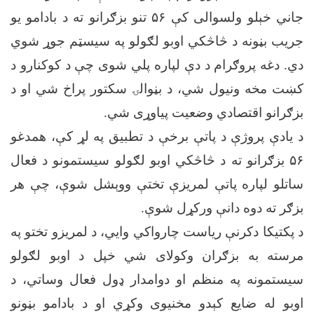
جاني خېلو ولسوالی کې ۵۶ تنو بزګرانو ته د بادامو یو
جریب بڼونه د څاڅکي اوبو لګولو په سیسټم جوړ شوي
دي. دغه پروګرام د دې لپاره پلي شوی چې د کوکنارو د
کښت مخه ونیول شي، د بڼوالۍ سکتور پراخ شي او د
بزګرانو اقتصادي وضعیت پیاوړی شي.
د یادې پروژې د پاتې برخې د تطبیق په لړ کې، همدغو
۵۶ بزګرانو ته د څاڅکي اوبو لګولو سیستمونو د فعال
ساتلو لپاره پاتې لمریزې تختې ووېشل شوې، چې هر
بزګر ته دوه دانې ورکړل شوې.
د پکتیکا دکرنې ریاست چارواکي وایي، د لمریزو تختو په
مرسته به بزګران وکولای شي خپل د اوبو لګولو
سیستمونه په منظم او دوامدار ډول فعال وساتي، د
اوبو له ضایع کېدو مخنیوی وکړي او د بادامو بڼونو