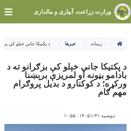
tion
وزارت زراعت، آبیاری و مالداری
Skip
to
main
HOME
رسانه
خبرها
د پکتیکا جاني خېلو کې بزګرا
content
د پکتیکا جاني خېلو کې بزګرانو ته د
بادامو بڼونه او لمریزې برېښنا
ورکړه؛ د کوکنارو د بدیل پروګرام
مهم ګام
دوشنبه ۱۴۰۵/۱/۳۱ - ۱۰:۵۵