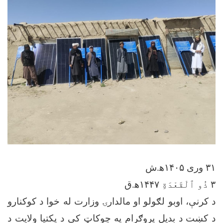
۳۱ وری ۱۴۰۵ه‍.ش
۳ ذُو ٱلْقَعْدَةِ ۱۴۴۷ه‍.ق
د کرنې، اوبو لګولو او مالدارۍ وزارت له خوا د کوکنارو
د کښت د بدیل پروګرام په چوکاټ کې د پکتیا ولایت د