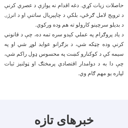
حاصلات زیات کړي. دغه اقدام نه یوازې د عصري کرنې
د ترویج لامل ګرځي، بلکې د چاپېریال ساتنې او د انرژۍ
د بدیلو سرچینو کارولو ته هم وده ورکوي.
د یاد پروګرام په عملي کېدو سره تمه ده، چې د قانوني
کرنې وده چټکه شي، د بزګرانو عواید لوړ شي او په
سیمه کې د کوکنارو کښت په محسوس ډول راکم شي،
چې دا به د دوامدار اقتصادي پرمختګ او ټولنیز ثبات
لپاره یو مهم ګام وي.
خبرهای تازه