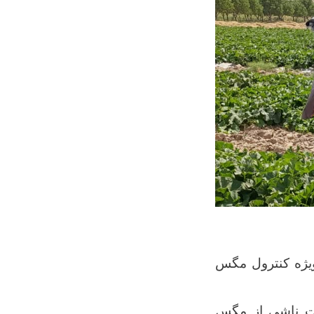
منگان از توزیع ۱۰ هزار خریطه ویژه کنترول مگس
ات ناشی از مگس