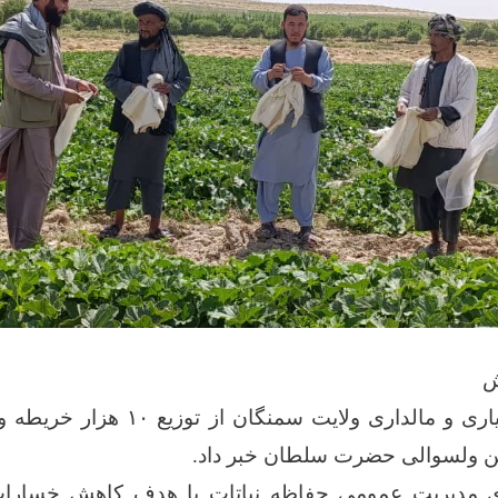
ریاست زراعت، آبیاری و مالداری ولایت س
ین ولسوالی حضرت سلطان خبر داد.
وی مدیریت عمومی حفاظه نباتات با هدف کاهش خسار