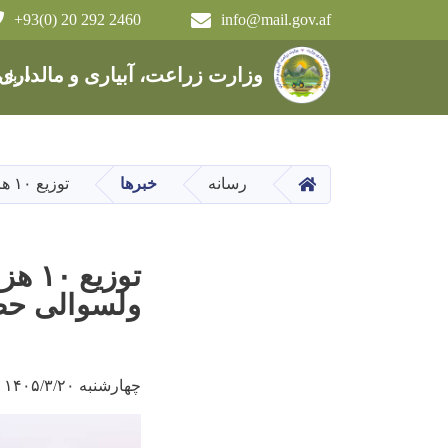
+93(0) 20 292 2460
info@mail.gov.af
Main navigation
وزارت زراعت، آبیاری و مالداری
دربار
HOME
رسانه
خبرها
توزیع ۱۰ هزار خریطه کنترول مگس خربوزه برای دهاقین ولسوالی حضرت سلطان سمنگان
توزی
ولسوالی ح
چهارشنبه ۱۴۰۵/۳/۲۰ - ۱۳:۱