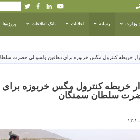
Twitter
Facebook
LinkedIn
Youtube
Search
ه وزارت
رسانه
اعلانات
بانک اطلاعات
پروژه‌ها
Skip
to
main
content
ع ۱۰ هزار خریطه کنترول مگس خربوزه برای
ضرت سلطان سمنگان