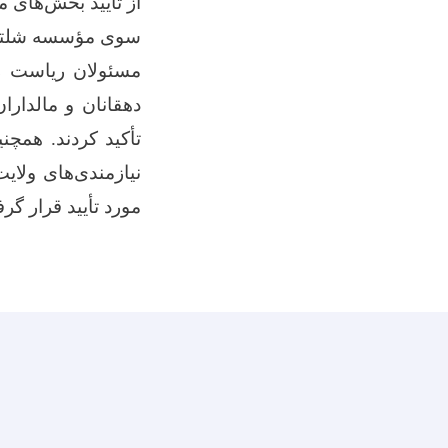
از تأیید بخش‌های م
سوی مؤسسه شلتر ف
مسئولان ریاست ز
دهقانان و مالدارا
تأکید کردند. همچ
نیازمندی‌های ولای
مورد تأیید قرار گر