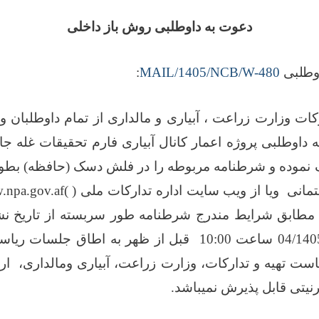
دعوت به
داوطلبی
روش باز داخلی
وطلبی
MAIL/1405/NCB/W-480
:
کات وزارت زراعت ، آبیاری و مالداری از تمام داوطلبان
سه داوطلبی پروژه اعمار کانال آبیاری فارم تحقیقات غله ج
 نموده و شرطنامه مربوطه را در فلش دسک (حافظه) بطور 
تمانی
ویا از ویب سایت اداره تدارکات ملی
)
(
npa.gov.af
مطابق شرایط مندرج شرطنامه طور سربسته از تاریخ نش
ساعت
10:00
قبل از ظهر به اطاق جلسات ریاست
است تهیه و تدارکات، وزارت زراعت، آبیاری ومالداری،
ار
رنیتی قابل پذیرش نمیباشد.