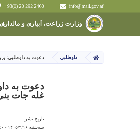
+93(0) 20 292 2460
info@mail.gov.af
Main navigation
وزارت زراعت، آبیاری و مالداری
دربار
HOME
داوطلبی
دعوت به داوطلبی: پروژ
دعوت به داو
غله جات بنی
تاریخ نشر
سه‌شنبه ۱۴۰۵/۴/۱۶ - ۱۲:۰