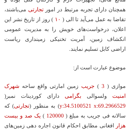
همچنان دارای تجربه مرتبط در امور
تجارتی
می‌باشند،
تقاضا به عمل می‌آید تا الی (
۱۰
) روز از تاریخ نشر این
اعلان، درخواست‌های خویش را به مدیریت عمومی
انکشاف زمین، آمریت تخنیکی زمینداری ریاست
اراضی کابل تسلیم نمایند.
موضوع عبارت است از:
موازی (
3
)
جریب
زمین امارتی واقع ساحه
شهرک
امنیت
ولسوالی
بگرامی
دارای کوردینات نمبر(
y:34.5100521 x:69.2966529
) به منظور (
تجارتی
) که
سالانه فی جریب به مبلغ (
120000
)
یک صد و بیست
هزار
افغانی مطابق احکام قانون اجاره‌ دهی زمین‌های