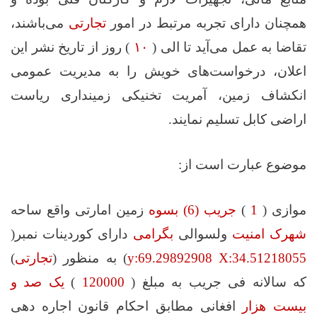
همچنان دارای تجربه مرتبط در امور
تجارتی
می‌باشند،
تقاضا به عمل می‌آید تا الی (
۱۰
) روز از تاریخ نشر این
اعلان، درخواست‌های خویش را به مدیریت عمومی
انکشاف زمین، آمریت تخنیکی زمینداری ریاست
اراضی کابل تسلیم نمایند.
موضوع عبارت است از:
موازی (
1
)
جریب
(6) بسوه
زمین امارتی واقع ساحه
شهرک امنیت
ولسوالی
بگرامی
دارای کوردینات نمبر(
y:69.29892908 X:34.51218055
) به منظور (
تجارتی
)
که سالانه فی جریب به مبلغ (
120000
)
یک صد و
بیست هزار
افغانی مطابق احکام قانون اجاره‌ دهی