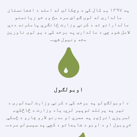
په ۱۳۹۷ یم کال کې د وچکالۍ له امله د افغانستان
مالدارۍ له لوی ګواښ سره مخ و، خو زیانمنو
مالدارانو ته د کرنې وزارت ځانګړې پاملرنه ددې
لامل شو، چې د مالدارۍ په برخه کې د یو لوی ناورین
مخه ونیول شي...
اوبولګول
د اوبولګولو په برخه کې د کرنې وزارت لیدلوری د
تېر په پرتله توپیر لري. یاد وزارت د څاڅکي،
لمریزې انرژۍ، په عصري او مدرنو لارو چارو د ځمکې
خړوبول او د اوبو د ضایعاتو د کچې په ټېټولو سره...