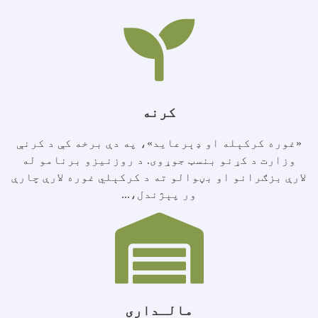
کرنه
«غوره کرکېله او ډېرعاید»، په دې برخه کې د کرنې
وزارت د کړنو بنسټ جوړوی. د روزنیزو برنامو له
لارې بزګرانو او بڼوالو ته د کرکېلي غوره لارې چارې
ور پېژندل،...
مالـداری