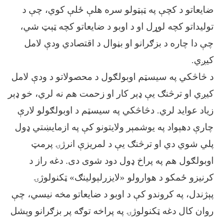
ضایعاتو د کچې په ټېټولو سره هلې ځلې کوي، چې د
تولیداتو کچه لوړل او د اوبو د ضایعاتو کچه ټېټ شي،
چې دا چاره د بزګرانو او بڼوال د اقتصادي ودې لامل
کیږي.
د څاڅکي په سیسټم اوبولګول د محصولاتو د ودې لامل
کيږي او ترڅنګ یې ډېر کار او زحمت هم نه لري، خو ډېر
زیاد عواید لري. دڅاڅکي په سیسټم د اوبولګولو لارې
چارې دهېواد په یوشمېر ولایتونو کې په ازمایښتي ډول
پلي شوي دي او ترڅنګ یې د لمریزې انرژۍ پرمټ
اوبولګول هم په پراخ ډول دود شوی دی. دغه راز د
کرنیزو ځمکو د هوارولو «لایزرلېولینګ» ټکنولوژۍ
پېژندل، په کروندو کې د اوبو د ضایعاتو مخه نیسي، چې
روان کال دغه ټکنولوژۍ په پراخه توګه پر بزګرانو وېشل