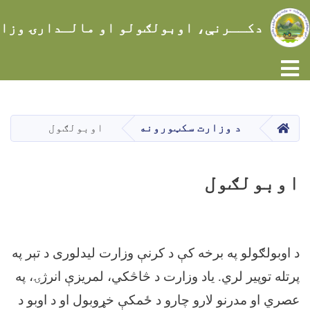
دکــرنې، اوبولګولو او مالـدارۍ وزا
Toggle navigation
اصلي
منځپانګه
دانګل
کور
د وزارت سکټورونه
اوبولګول
اوبولګول
د اوبولګولو په برخه کې د کرنې وزارت لیدلوری د تېر په
پرتله توپیر لري. یاد وزارت د څاڅکي، لمریزې انرژۍ، په
عصري او مدرنو لارو چارو د ځمکې خړوبول او د اوبو د