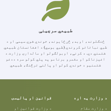
طبیعي سرچینې
ځنګلونه، اوبه، څړځایونه، خوندي شوي سیمې او د
طبي نباتاتو کروندې (طبي بوټي) د افغانستان طبیعي
شتمني دي. د کرنې، اوبولګولو او مالدارۍ وزارت د
اغېزناکو او مثمرو برنامو په پلي کولو سره ددغو
شتمنیو د خوندي کولو او پالنې ترڅنګ، طبیعي
د وزارت په اړه
قوانین او پالیسۍ
د وزارت مقام
د وزارت قوانین او