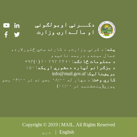
دکــرنې اوبولګونې
Youtube
LinkedIn
او مالـدارۍ وزارت
Facebook
Twitter
پته
: د کرنې وزارت، د کارته سخي څلورلاره،
جمال مېنه، درېمه ناحيه،
د معلومات څانګه
: ۲۴۶۰ ۲۹۲ ۲۰ (۰)۹۳+
د بزګرانو لپاره دمشورې اړیکه
: ۱۵۰
بریښنالیک
:
info@mail.gov.af
کاري وخت
: د سهار له ۰۸:۰۰ بجو نه تر ۰۴:۰۰ بجو
پورې(پنجشنبه تر ۰۱:۰۰)
Copyright © 2019 | MAIL. All Rights Reserved
English
دری