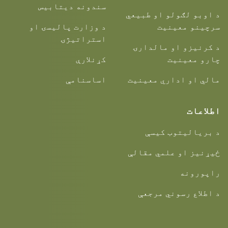
سندونه دیتابیس
د اوبو لګولو او طبیعي
سرچینو معینیت
د وزارت پالیسۍ او
استراتیژۍ
د کرنیزو او مالدارۍ
چارو معینیت
کړنلارې
مالي او اداري معینیت
اساسنامې
اطلاعات
د بریالیتوب کیسې
ځیړنیز او علمي مقالې
راپورونه
د اطلاع رسوني مرجعې