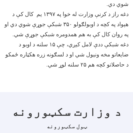
شوي دي.
دغه راز د کرنې وزارت له خوا په ۱۳۹۷ یم کال کې د
هېواد په کچه د اوبولګولو ۳۵۰ شبکې جوړې شوي دي او
په روان کال کې به هم همدومره شبکې جوړې شي.
دغه شبکې ددې لامل کیږي، چې ۱۵ سلنه د اوبو د
ضایعاتو مخه ونیول شي او د لسګونه زره هکټاره ځمکو
د حاصلاتو کچه هم ۲۵ سلنه لوړ شي.
د وزارت سکټورونه
ټول سکټورونه