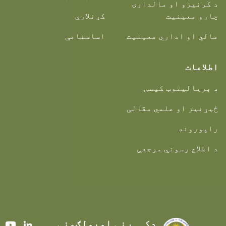
د کرنیزو او مالدارۍ
چارو معینیت
کړنلارې
مالي او اداري معینیت
اساسنامې
اطلاعات
د بریالیتوب کیسې
ځیړنیز او علمي مقالې
راپورونه
د اطلاع رسوني مرجعې
دکــرنې اوبولګونې
Youtube
LinkedIn