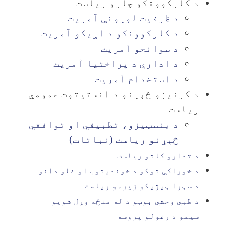
د کارکوونکو چارو ریاست
د ظرفیت لوړونې آمریت
د کارکوونکو د اړیکو آمریت
د سوانحو آمریت
د ادارې د پراختیا آمریت
د استخدام آمریت
د کرنیزو څېړنو د انستیتوت عمومي
ریاست
د بنسټیزو، تطبیقي او توافقي
څېړنو ریاست (نباتات)
د تدارو کاتو ریاست
د خوراکې توکو د خوندیتوب او غلو دانو
د سټرا ټیژیکو زیرمو ریاست
د طبي وحشي بوټو د له منځه وړل شویو
سیمو د رغولو پروسه