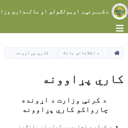
دکــرنې، اوبولګولو او مالـدارۍ وزا
اصلي
منځپانګه
دانګل
کور
د اطلاعاتو بانک
کاري پړاوونه
کاري پړاوونه
د کرنې وزارت د اړونده
چارواکو کاري پړاوونه
د ځمکو د اجارې ورکولو او پانګونې