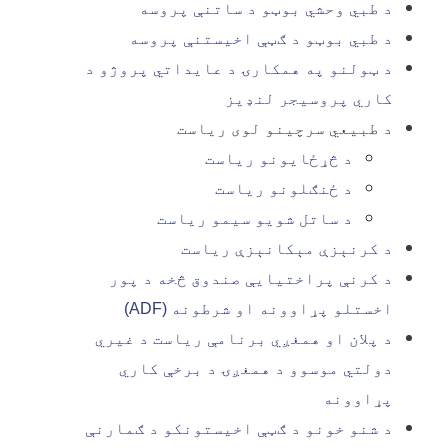
د طبي وحشي بوټو د ساتنې پروسه
د طبي بوټو د ګټې اخیستنې پروسه
د ټولنو په همکارۍ د عایداتي پروژو د
کاري پروسیجر لنډیز
د طبیعي سرچینو لوی ریاست
د څړځایونو ریاست
د ځنګلونو ریاست
د ساتل شویو سیمو ریاست
د کرنېزې مېکانېزې ریاست
د کرنې پراختیایې صندوق څخه د پور
اخستلو پړاوونه او شرطونه (
ADF
)
د پلان او همغږي برنامې ریاست د غیري
دولتي موسوو د همغږۍ د برخې کاري
پړاوونه
د شنو خونو د ګټې اخیستونکو د ګمارنې