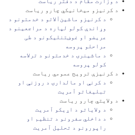
د وزارت مقام د دفتر ریاست
د کرنیزو میخانیکي چارو ریاست
د کرنیزو ماشین‌آلاتو د خدمتونو د
وړاندې کولو لپاره د مراجعینو د
عریضو او غوښتنلیکونو د طی
مراحلو پروسه
د ماشینرۍ د خدمتونو د ترلاسه
کولو پروسه
د کرنیزې ترویج عمومي ریاست
د کرنې او مالدارۍ د روزنې او
تبلیغاتو آمریت
د ولایتي چارو ریاست
د ولایاتو د اړیکو آمریت
د داخلي سفرونو د تنظیم او
راپورونو د تحلیل آمریت