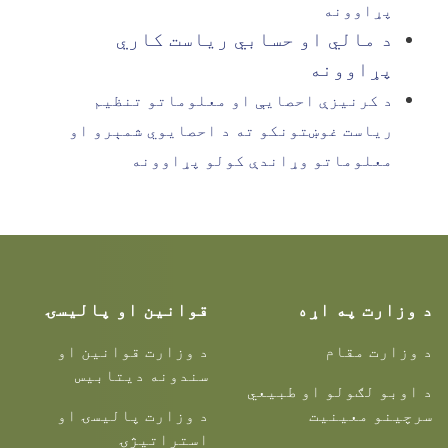
پړاوونه
د مالي او حسابي ریاست کاري
پړاوونه
د کرنیزې احصایې او معلوماتو تنظیم
ریاست غوښتونکو ته د احصایوي شمېرو او
معلوماتو وړاندې کولو پړاوونه
د وزارت په اړه
قوانین او پالیسۍ
د وزارت مقام
د وزارت قوانین او
سندونه دیتابیس
د اوبو لګولو او طبیعي
سرچینو معینیت
د وزارت پالیسۍ او
استراتیژۍ