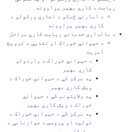
ریاست د کاري بهیر پړاوونه
د امارتي ځمکو د اجارې ورکولو د
کاري بهیر پړاوونه
د مالدارۍ خدماتو ریاست کاري مراحل
د حیواني خوراک او تغذیې د ترویج
آمریت
د حیواني خوراک د واردولو
کاري بهیر
په مرکز کې د حیواني خوراک د
وېش کاري بهیر
په ولایتونو کې د حیواني
خوراک د وېش کاري بهیر
په مرکز کې د حیواني خوراک د
تولید او پروسس د جوازنامې د
وېش کاري بهیر