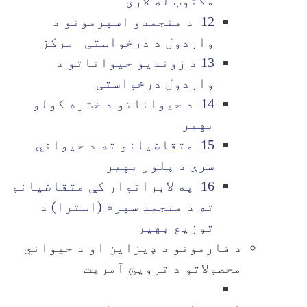
مکتوب له لاری
12 د منجمدو اسپرمونو د
واردول د درخواستی مرکز
13 د زوندیو حیواناتو د
واردول درخواستی
14 د حیواناتو د خشره کولو
بهیر
15 متقاضیانو ته د حیواني
سرې د پلور بهیر
16 په لابراتوار کې متقاضیانو
ته د منجمد سپرم (استرا) د
توزیع بهیر
د فارمونو د ډیزاین او د حیواني
محصولاتو د ترویج آمریت