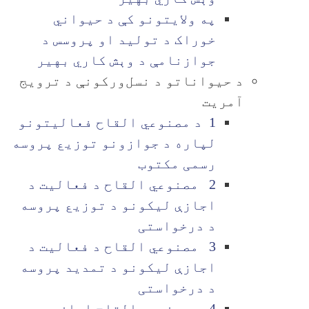
په ولایتونو کې د حیواني
خوراک د تولید او پروسس د
جوازنامې د وېش کاري بهیر
د حیواناتو د نسل‌ورکونې د ترویج
آمریت
1 د مصنوعي القاح فعالیتونو
لپاره د جوازونو توزیع پروسه
رسمی مکتوب
2 مصنوعي القاح د فعالیت د
اجازې لیکونو د توزیع پروسه
د درخواستی
3 مصنوعي القاح د فعالیت د
اجازې لیکونو د تمدید پروسه
د درخواستی
4 د مصنوعی القاح اجازی