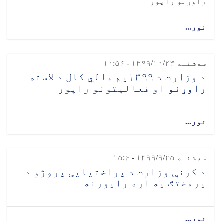
راوړنو راپور
نور...
سه‌شنبه ۱۳۹۹/۱۰/۲۳ - ۱۰:۵۶
د وزارت د ۱۳۹۹یم مالي کال د لاسته
راوړنو او فعالیتونو راپور
نور...
سه‌شنبه ۱۳۹۹/۹/۲۵ - ۱۵:۴
د کرنې وزارت د پراختیایې پروژو د
پرمختګ په اړه راپورنه
نور...