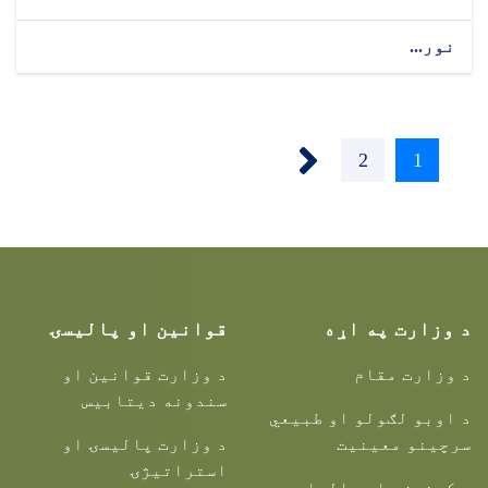
نور...
››
1
اوسنی
2
پاڼه
پاڼه
د وزارت په اړه
قوانین او پالیسۍ
د وزارت مقام
د وزارت قوانین او
سندونه دیتابیس
د اوبو لګولو او طبیعي
سرچینو معینیت
د وزارت پالیسۍ او
استراتیژۍ
د کرنیزو او مالدارۍ