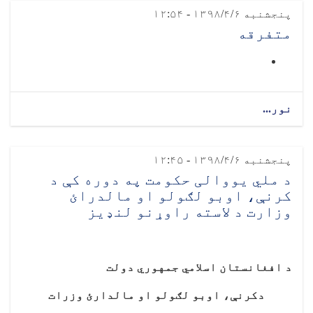
پنجشنبه ۱۳۹۸/۴/۶ - ۱۲:۵۴
متفرقه
نور...
پنجشنبه ۱۳۹۸/۴/۶ - ۱۲:۴۵
د ملي یووالی حکومت په دوره کې د
کرنې، اوبو لګولو او مالدرائ
وزارت د لاسته راوړنو لنډیز
د افغانستان اسلامي جمهوري دولت
دکرنې، اوبو لګولو او مالدارئ وزرات