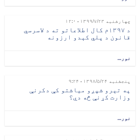
چهارشنبه ۱۳۹۹/۷/۲۳ - ۱۲:۰
د ۱۳۹۷م کال اطلاعاتو ته د لاسرسي
قانون د پلي کېدو ارزونه
نور...
پنجشنبه ۱۳۹۸/۵/۲۴ - ۹:۲۴
په تېرو شپږو میاشتو کې دکرنې
وزارت کړنې څه دي؟
نور...