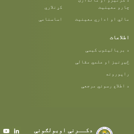
چارو معینیت
کړنلارې
مالي او اداري معینیت
اساسنامې
اطلاعات
د بریالیتوب کیسې
ځیړنیز او علمي مقالې
راپورونه
د اطلاع رسوني مرجعې
دکــرنې اوبولګونې
Youtube
LinkedIn