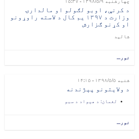
چهارشنبه ۱۳۹۸/۵/۹ - ۱۵:۳۷
د کرنې، اوبو لګولو او مالدارۍ
وزارت د ۱۳۹۷ یم کال د لاسته راوړونو
او کړنو ګزارش
شالید
نور...
شنبه ۱۳۹۸/۵/۵ - ۱۴:۱۵
د ولایتونو پېژندنه
لغمان: د هېواد د سبو
نور...