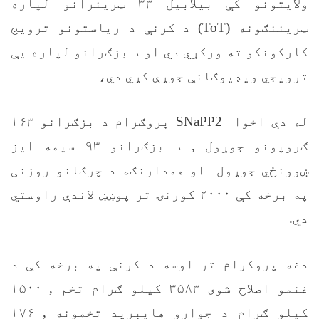
ولایتونو کې بیلابیل ۳۳ ټرینرانو لپاره
ټریننګونه (
ToT
) د کرنې د ریاستونو ترویج
کارکونکو ته ورکړي دي او د بزګرانو لپاره يې
ترویجي ویډیوګانې جوړې کړي دي،
له دې اخوا
SNaPP2
پروګرام د بزګرانو ۱۶۳
ګروپونو جوړول
,
د بزګرانو ۹۳ سیمه ایز
ښوونځي جوړول او همدارنګه د چرګانو روزنی
په برخه کې ۲۰۰۰ کورنۍ تر پوښښ لاندې راوستي
دي.
دغه پروکرام تر اوسه د کرنې په برخه کې د
غنمو اصلاح شوی ۳۵۸۳ کیلو ګرام تخم
,
۱۵۰۰
کیلو ګرام د جوارو هایبرید تخمونه
,
۱۷۶