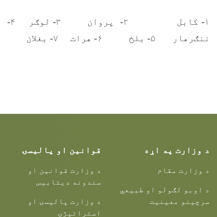
۱- کابل ۲- پروان ۳- لوګر ۴-
ننګرهار ۵- بلخ ۶- هرات ۷- بغلان
د وزارت په اړه
قوانین او پالیسۍ
د وزارت مقام
د وزارت قوانین او
سندونه دیتابیس
د اوبو لګولو او طبیعي
سرچینو معینیت
د وزارت پالیسۍ او
استراتیژۍ