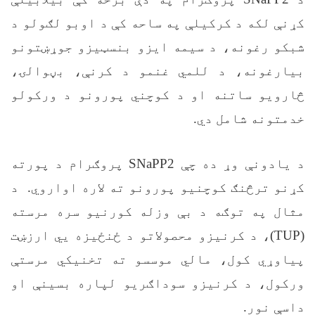
کړنې لکه د کرکیلې په ساحه کې د اوبو لګولو د
شبکو رغونه، د سیمه ایزو بنسټیزو جوړښتونو
بیارغونه، د للمي غنمو د کرنې، بڼوالۍ،
څارويو ساتنه او د کوچني پورونو د ورکولو
خدمتونه شامل دي.
د یادونې وړ ده چې
SNaPP2
پروګرام د پورته
کړنو ترڅنګ کوچنیو پورونو ته لاره اواروي.
د
مثال په توګه د بې وزله کورنیو سره مرسته
(
TUP
)، د کرنیزو محصولاتو د ځنځیزه يي ارزښت
پیاوړي کول، مالي موسسو ته تخنیکي مرستې
ورکول، د کرنیزو سوداګریو لپاره بسينې او
داسې نور.