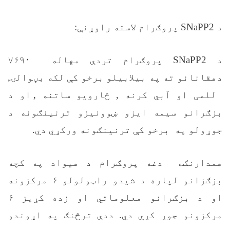
د
SNaPP2
پروګرام لاسته راوړنې:
د
SNaPP2
پروګرام
تردې مهاله ۷۶۹۰
دهقانانو ته په بیلابیلو برخو کې لکه بڼوالۍ
,
للمی او آبي کرنه
,
څارويو ساتنه
,
او د
بزګرانو سيمه ایزو ښوونیزو ترنینګونه د
جوړولو په برخو کې ترنینګونه ورکړي دي.
همدارنګه دغه پروګرام د هیواد په کچه
بزګزانو لپاره د شیدو راټولولو ۶ مرکزونه
او د بزګرانو معلوماتي او زده کړيز ۶
مرکزونو جوړ کړي دي. ددې ترڅنګ په اړوندو