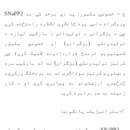
ج – خصوصي سکټور:
په دې برخه کې به
SNaPP2
پروګرام داسې يوه ځانګړې تګلاره رامنځته کړي
چې د بزګرانو د تولیداتو د مارکیټ لپاره د
تولیدونکو (بزګرانو) او خصوصي سکټور
کمپنيویو ترمنځ قراردادونه لاسیک کړي؛ چې
کرنیز تولیدونکي (بزګران) به له مارکیټ سره
ونښلوي، کرنیز سوداګرۍ ته به برمختګ ورکړي،
ځنځیري ارزښتونو به پیاوړي کړي او د کار
زمینه به هم برابره کړي.
۲- ستراتیژیکه پانګونه:
د
SNaPP2
پروګرام په دې برخه کې بیلابیلې