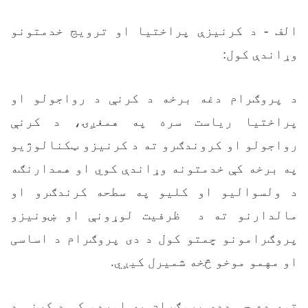
الف - د کرنیزې پراختیا او ترویج خدمتونو
وړاندې کول:
د پروګرام دغه برخه د کرنې د رواجولو او
پراختیا ریاست سره په همغږۍ، د کرنې
رواجولو او کروندګرو ته د کرنیزو ټکنالوژیو
په برخه کې خدمتونه وړاندې کوي او همدارنګه
د ولسوالیو او کلیو په سطحه کرندګرو او
مالدارنو ته د ظرفیت لوړونې او ښونیزو
پروګرامونو چمتو کول د دی پروګرام د اساسی
او مهمو موخو څخه شمیرل کیږي.
تمه ده چې ددې پروګرام په اوږدو کې د کرنې د