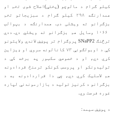
کیلو ګرام د مالوچو (پختې)اصلاح شوی تخم او
همدارنګه ۲۹۸ کیلو ګرام د سبزیجاتو تخم
بزګرانو ته ویشلی دی. همدارنګه د بڼوالۍ
۱۰۶۶ وسایل هم بزګرانو ته ویشلي دي
.
ددې
ترڅنګ
SNaPP2
پروګرام تر پوښښ لاندې ولایتونو
کې د اوبولګونې ۷۳ کانالونه سروې او ډیزاین
کړي دي، او د خصوصي سکټور په برخه کې د
تولیدونکو او پروسس کونکو ترمنځ قردادونه
هم لاسلیک کړي دي، چې دا قراردادونه به د
بزګرانو د کرنیز تولید د بازارموندنې لپاره
غوره فرصت وي.
د پوښښ سیمه: