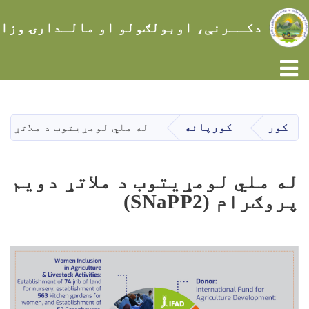
دکــرنې، اوبولګولو او مالـدارۍ وزا
Toggle navigation
اصلي
منځپانګه
دانګل
کور
کورپانه
له ملي لومړیتوب د ملاتړ دویم پر
له ملي لومړیتوب د ملاتړ دویم
پروګرام (SNaPP2)