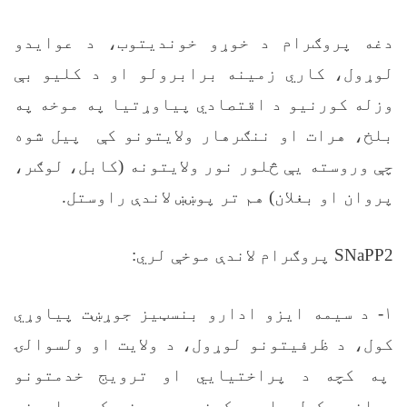
دغه پروګرام د خوړو خوندیتوب، د عوایدو
لوړول، کاري زمینه برابرولو او د کلیو بې
وزله کورنیو د اقتصادي پیاوړتیا په موخه په
بلخ، هرات او ننګرهار ولایتونو کې پیل شوه
چې وروسته يې څلور نور ولایتونه (کابل، لوګر،
پروان او بغلان) هم تر پوښښ لاندې راوستل.
SNaPP2
پروګرام لاندې موخې لري:
۱
- د سیمه ایزو ادارو بنسټیز جوړښت پیاوړي
کول، د ظرفیتونو لوړول، د ولایت او ولسوالۍ
په کچه د پراختیايي او ترویج خدمتونو
وړاندې کول، او د کرنې په برخه کې د اړوند