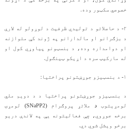
خصوصي سکټور وده.
۲
- د حاصلاتو د تولیدي ظرفیت د لوړولو له لارې
د بزګرانو او مالدارانو په ژوند کې متوازنه
او دوامداره وده، د بنسټونو پیاوړي کول او
له مارکيټ سره د اړیکو ټینګول.
۱
- د بنسټیزو جوړښتونو پراختیا:
د بنسټیزو جوړښتونو پراختیا د د دويم ملي
لومړیتوب
د
ملاتړ پروګرام (
SNaPP2
) لومړۍ
برخه جوړوي، چې فعالیتونه يې په لاندې دریو
برخو ویشل شوي دي.