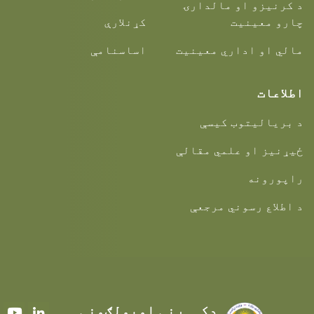
د کرنیزو او مالدارۍ
چارو معینیت
کړنلارې
مالي او اداري معینیت
اساسنامې
اطلاعات
د بریالیتوب کیسې
ځیړنیز او علمي مقالې
راپورونه
د اطلاع رسوني مرجعې
دکــرنې اوبولګونې
Youtube
LinkedIn