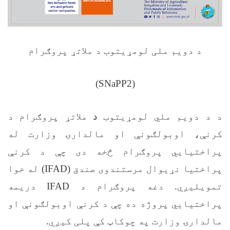
د دويم ملی لومړیتوب د ملاتړ پروګرام
)
SNaPP2
(
د د دويم ملي لومړیتوب
د
ملاتړ پروګرام د
کرنې، اوبولګونې او مالدارۍ وزارت له
پراختیايي پروګرام څخه دی چې د کرنې
پراختیا نړیوال مرستندوی صندق (
IFAD
) له خوا
تمویلیږي. دغه پروګرام د
IFAD
دریمه
پراختیايي پروژه ده چې د کرنې اوبولګونې او
مالدارۍ وزارت په چوکاټ کې پلی کیږي.