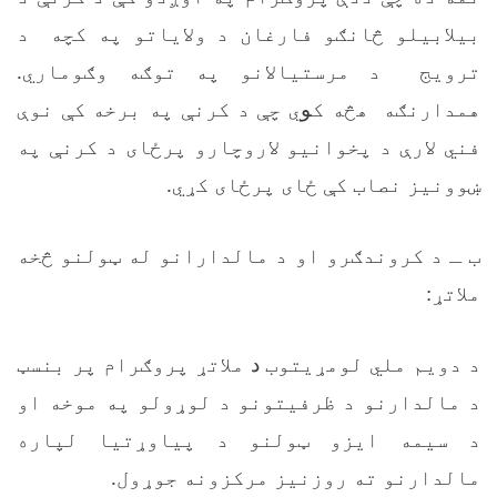
بیلابیلو څانګو فارغان د ولایاتو په کچه د
ترویج د مرستیالانو په توګه وګوماري.
همدارنګه هڅه ک
و
ي چې د کرنې په برخه کې نوې
فني لارې د پخوانیو لاروچارو پرځای د کرنې په
ښوونیز نصاب کې ځای پرځای کړي.
ب ـ د کروندګرو او د مالدارانو له ټولنو څخه
ملاتړ:
د دويم ملي لومړیتوب
د
ملاتړ پروګرام پر بنسټ
د مالدارنو د ظرفیتونو د لوړولو په موخه او
د سیمه ایزو ټولنو د پیاوړتیا لپاره
مالدارنو ته روزنیز مرکزونه جوړول.