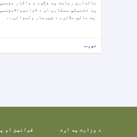
مالدارۍ ریاست په هڅو، د ډاکار مؤسسې
په تخنیکي همکارۍ او د «ډانیډا»مؤسسې
په مالي ملاتړ، د چپرهار ولسوالی. . .
نور...
د وزارت په اړه
قوانین او پ