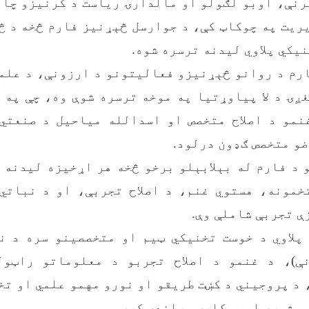
کرنې، اوبو لګولو او مالدارۍ ریاست د کرنیزو چا
ریت په چوکاټ کې، د جوارسل څېړنیز فارم څخه د 
یکي پلاوي لیدنه ترسره شوه.
رم د روانو څېړنیزو فعالیتونو د ارزونې، د علم
ږۍ د لا پیاوړتیا په موخه ترسره شوې وه، چې په 
نمو د اصلاح متخصص او اسدالله میاحیل د صنعتي
و متخصص ګډون درلود.
د فارم له بېلابېلو برخو څخه هر اړخیزه لیدنه 
خمونه، هستوي غنم، د اصلاح تجربې، او د نباتي
ې تجربې شاملې وې.
پلاوي د خوست تخنیکي ټیم او متخصصینو سره د ن
نې)، د غنمو د اصلاح تجربو د معلوماتو راټول
د پروجیني د کښت طریقو او نورو مهمو علمي او ت
ې مشورې او همکارۍ وړاندې کړې.