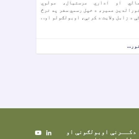
الي او اداري مرستیال، مولوي
ورالدين عمير، د خپل رسمي سفر په ترڅ
ې د زابل ولايت د کرنې، اوبولګولو او. .
ور...
دکــرنې اوبولګونې او
Youtube
LinkedIn