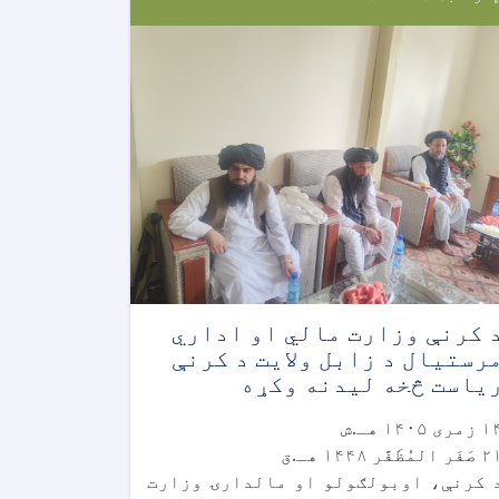
 کرنې وزارت مالي او اداري
رستیال د زابل ولايت د کرنې
ياست څخه ليدنه وکړه
مری ۱۴۰۵ هـ.ش
َر المُظَفَّر ۱۴۴۸ هـ.ق
 کرنې، اوبولګولو او مالدارۍ وزارت