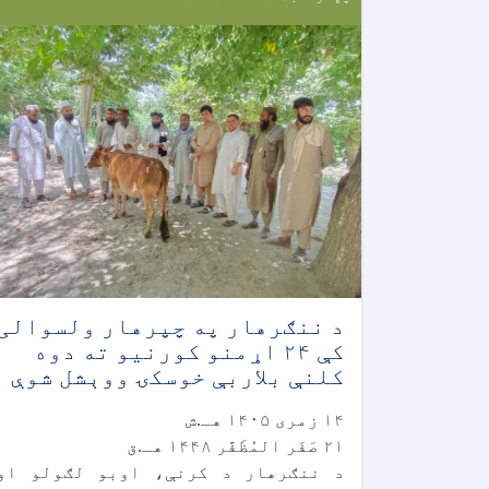
د ننګرهار په چپرهار ولسوالی
کې ۲۴ اړمنو کورنیو ته دوه
کلنې بلاربې خوسکۍ ووېشل شوې
۱۴ زمری ۱۴۰۵ هـ.ش
۲۱ صَفَر المُظَفَّر ۱۴۴۸ هـ.ق
د ننګرهار د کرنې، اوبو لګولو او