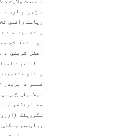
د خوست ولایت د 
د څېړنو لوی مدی
ریاست راغلي تخن
یاده لیدنه د فا
او د تخنیکي همغ
افضل قریشي د غ
نباتاتو د امراض
راغلو متخصصینو 
غنمو د بریډر ت
بېلابېلې څېړنیز
همدارنګه، یاد 
سکورینګ (ارزو
ورایټیو ټاکنې، 
په برخه کې لازم