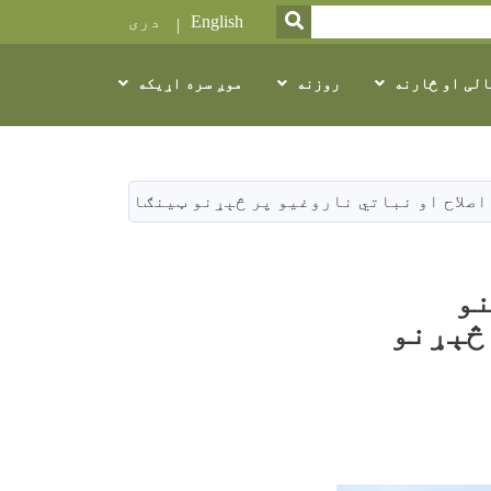
SEARCH
English
دری
الی او څارنه
روزنه
موږ سره اړیکه
اصلاح او نباتي ناروغیو پر څېړنو ټینګار وشو
نو
 څېړنو