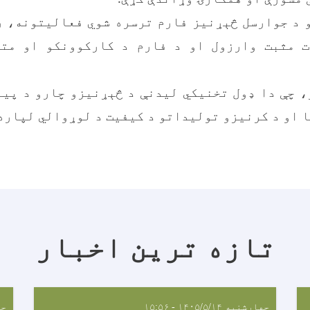
 د جوارسل څېړنیز فارم ترسره شوي فعالیتونه، ر
ت مثبت وارزول او د فارم د کارکوونکو او متخ
، چې دا ډول تخنیکي لیدنې د څېړنیزو چارو د پیا
 او د کرنیزو تولیداتو د کیفیت د لوړوالي لپاره 
تازه ترین اخبار
چهارشنبه ۱۴۰۵/۵/۱۴ - ۱۵:۵۶
چهار