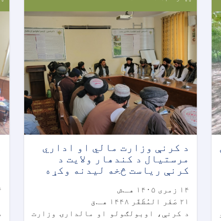
د کرنې وزارت مالي او اداري
د
مرستیال د کندهار ولايت د
م
کرنې رياست څخه ليدنه وکړه
ر
۱۴ زمری ۱۴۰۵ هـ.ش
۱۴ ز
۲۱ صَفَر المُظَفَّر ۱۴۴۸ هـ.ق
۲۱ صَف
د کرنې، اوبولګولو او مالدارۍ وزارت
د