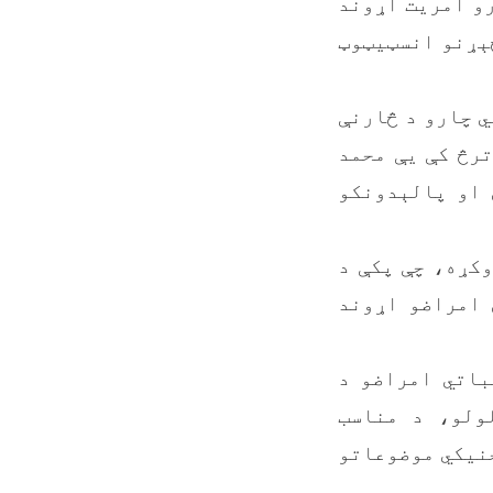
رو آمریت اړوند
څېړنو انسټیټوټ
ي چارو د څارنې
ترڅ کې یې محمد
 او پالېدونکو
وکړه، چې پکې د
 امراضو اړوند
باتي امراضو د
ولو، د مناسب
خنیکي موضوعاتو