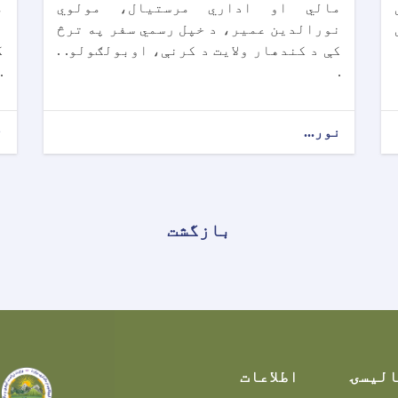
مالي او اداري مرستیال، مولوي
م
نورالدين عمير، د خپل رسمي سفر په ترڅ
ن
کې د کندهار ولايت د کرنې، اوبولګولو. .
ک
.
.
نور...
ن
بازگشت
الیسۍ
اطلاعات