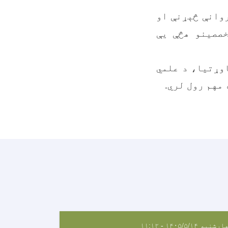
وانې څېړنې او
صصینو هڅې یې
وړتیا، د علمي
مهم رول لري.
شنبه ۱۴۰۵/۵/۱۴ - ۱۱:۱۲