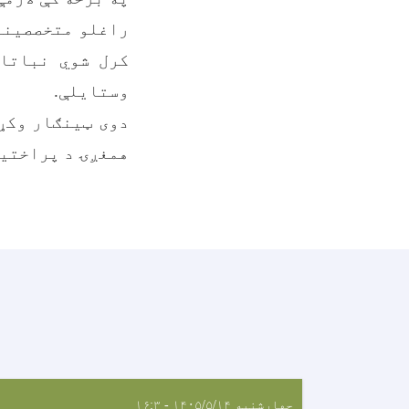
راغلو متخصصینو
کرل شوي نباتا
وستایلې.
دوی ټینګار وکړ
همغږۍ د پراختیا
چهارشنبه ۱۴۰۵/۵/۱۴ - ۱۶:۳