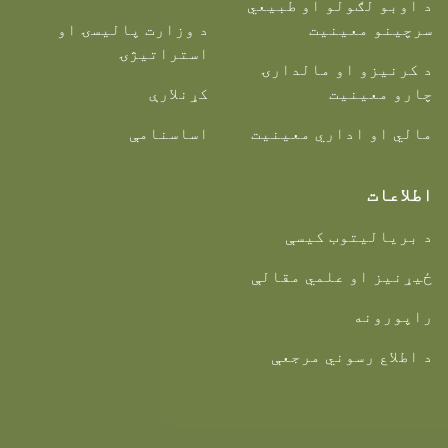
د اوبو لګولو او طبیعي
سرچینو معینیت
د وزارت پالیسۍ او
استراتیژۍ
د کرنیزو او مالدارۍ
چارو معینیت
کړنلارې
مالي او اداري معینیت
اساسنامې
اطلاعات
د بریالیتوب کیسې
ځیړنیز او علمي مقالې
راپورونه
د اطلاع رسوني مرجعې