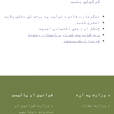
کرکېلي بنسټ
ننګرهار د شاتو د تولید په برخه کې مخکښ ولایت
اصغري قلبه
ځنګل او د هغې اقتصادي اهميت
د چرګانومحرقه او
د انسان روغتیا
کرنیز ایکوسیستم
د وزارت په اړه
قوانین او پالیسۍ
د وزارت مقام
د وزارت قوانین او
سندونه دیتابیس