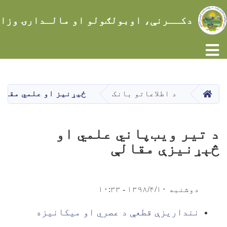
دکــرنې، اوبولګولو او مالـدارۍ وزا
Toggle navigation
اصلي
منځپانګه
دانګل
کور
د اطلاعاتو بانک
ځیړنیز او علمي مقال
د تیر ویب‌پاني علمي او
څېړنیزې مقالې
دوشنبه ۱۳۹۸/۴/۱۰ - ۱۰:۳۳
ننداریزې قطعې د عصري او میکانیزه