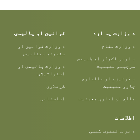
د وزارت په اړه
قوانین او پالیسۍ
د وزارت مقام
د وزارت قوانین او
سندونه دیتابیس
د اوبو لګولو او طبیعي
سرچینو معینیت
د وزارت پالیسۍ او
استراتیژۍ
د کرنیزو او مالدارۍ
چارو معینیت
کړنلارې
مالي او اداري معینیت
اساسنامې
اطلاعات
د بریالیتوب کیسې