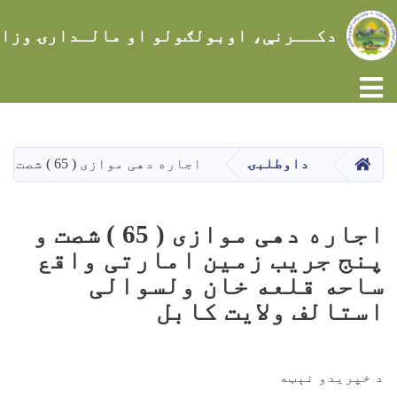
دکــرنې، اوبولګولو او مالـدارۍ وزا
Toggle navigation
اصلي
منځپانګه
دانګل
کور
داوطلبۍ
اجاره دهی موازی ( 65 ) شصت و پنج جریب زمین امارتی واقع ساحه قلعه خان ولسوالی استالف ولایت کابل
اجاره دهی موازی ( 65 ) شصت و
پنج جریب زمین امارتی واقع
ساحه قلعه خان ولسوالی
استالف ولایت کابل
د خپریدو نېټه