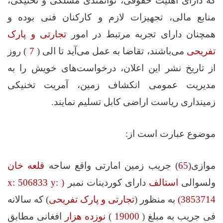
که دارای اهلیت حقوقی، توانمندی مسلکی و تخنیکی،
منابع مالی، تجهیزات لازم و کارکنان فنی بوده و
همچنان دارای تجربه مرتبط در امور
تجارتی و پارک
تفریحی
می‌باشند، تقاضا به عمل می‌آید تا الی (
7
) روز
از تاریخ نشر این اعلان، درخواست‌های خویش را به
مدیریت عمومی انکشاف زمین، آمریت تخنیکی
زمینداری ریاست اراضی کابل تسلیم نمایند.
موضوع عبارت است از:
موازی(
65
) جریب زمین امارتی واقع ساحه
قلعه خان
ولسوالی
استالف
دارای کوردینات نمبر
(
x: 506833 y:
3853714
)
به منظور (
تجارتی و پارک تفریحی
) که سالانه
فی جریب به مبلغ (
19000
)
نوزده هزار
افغانی مطابق