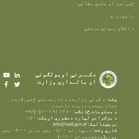
ځیړنیز او علمي مقالې
راپورونه
د اطلاع رسوني مرجعې
دکــرنې اوبولګونې
Youtube
LinkedIn
او مالـدارۍ وزارت
Facebook
Twitter
پته
: د کرنې وزارت، د کارته سخي څلورلاره،
جمال مېنه، درېمه ناحيه،
د معلومات څانګه
: ۲۴۶۰ ۲۹۲ ۲۰ (۰)۹۳+
د بزګرانو لپاره دمشورې اړیکه
: ۱۵۰
بریښنالیک
:
info@mail.gov.af
کاري وخت
: د سهار له ۰۸:۰۰ بجو نه تر ۰۴:۰۰ بجو
پورې(پنجشنبه تر ۰۱:۰۰)