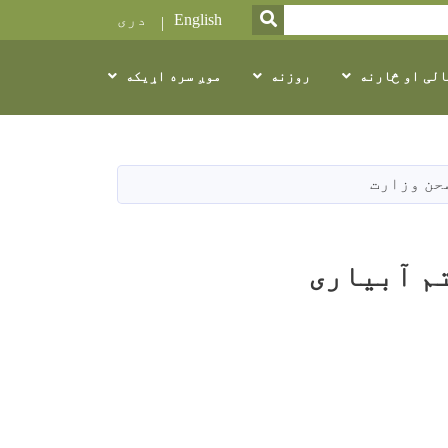
SEARCH
English
دری
الی او څارنه
روزنه
موږ سره اړیکه
حن وزارت
تم آبیاری