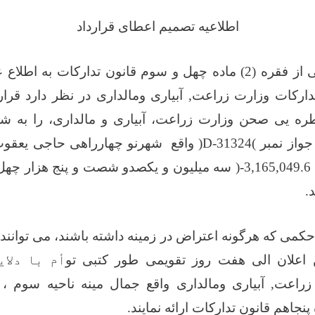
اطلاعیه تصمیم اعطای قرارداد
سی از فقره (2) ماده چهل و سوم قانون تدارکات به اط
ارکات وزارت زراعت, آبیاری ومالداری در نظر دارد قرار
قطره یی صحن وزارت زراعت، آبیاری و مالداری،
را به ش
 جواز نمبر
(
D-31324
)
واقع
شهرنو چهارراهی حاجی یعقوب 
3,165,049.6
-( سه میلیون و یکصدو شصت و پنج هزار چه
.
می که هرگونه اعتراض در زمینه داشته باشند، می توانند
 اعلان الی هفت روز تقویمی طور کتبی تو
أم با دلای
راعت, آبیاری ومالداری
واقع جمال مینه ناحیه سوم
، 
نجاهم قانون تدارکات ارائه نمایند.