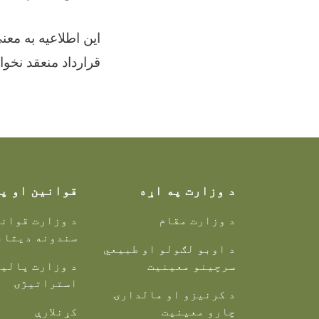
این اطلاعیه به معن
قرارداد منعقد نخوا
د وزارت په اړه
قوانین او پ
د وزارت مقام
د وزارت قوانی
سندونه دیتاب
د اوبو لګولو او طبیعي
سرچینو معینیت
د وزارت پالیس
استراتیژۍ
د کرنیزو او مالدارۍ
چارو معینیت
کړنلارې