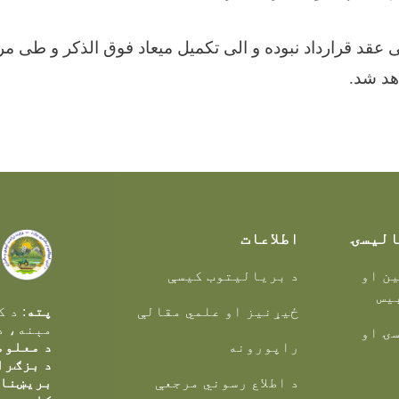
ی عقد قرارداد نبوده و الی تکمیل میعاد فوق الذکر و طی م
هد شد.
الیسۍ
اطلاعات
ن او
د بریالیتوب کیسې
یس
ځیړنیز او علمي مقالې
پته
: د 
مېنه، د
ۍ او
راپورونه
د معلوم
د بزګرا
د اطلاع رسوني مرجعې
بریښنا