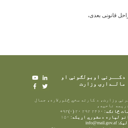
راحل قانونی بعدی،
دکــرنې اوبولګونې او
Youtube
LinkedIn
مالـدارۍ وزارت
Facebook
Twitter
کرنې وزارت، د کارته سخي څلورلاره، جمال
رېمه ناحيه،
ات څانګه
: ۲۴۶۰ ۲۹۲ ۲۰ (۰)۹۳+
نو لپاره دمشورې اړیکه
: ۱۵۰
لیک
:
info@mail.gov.af