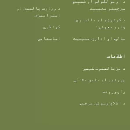
د اوبو لګولو او طبیعي
سرچینو معینیت
د وزارت پالیسۍ او
استراتیژۍ
د کرنیزو او مالدارۍ
چارو معینیت
کړنلارې
مالي او اداري معینیت
اساسنامې
اطلاعات
د بریالیتوب کیسې
ځیړنیز او علمي مقالې
راپورونه
د اطلاع رسوني مرجعې