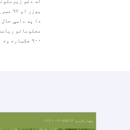
له دغو زېرمتونو
یوزر او ۹۲ مټریک ټنه پیاز زېرمه کړي.
دا په داسې حال 
۹۰۰ هکټاره وه او د تولید کچه یې ۱۸زره او ۹۰۰ مټریک ټنو ته رسېدلې وه.
چهارشنبه ۱۴۰۵/۵/۱۴ - ۱۶:۳