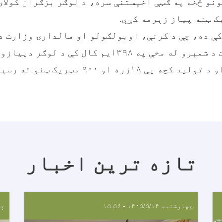
نو څخه په ګټې اخیستنې سره، د لوګر بزګران کولای
کې ده، چې د کرنې، اوبولګولو او مالدارۍ وزارت د
معلوماتو ریاست د شمېرو له مخې په ۱۳۹۸یم کال کې 
تازه ترین اخبار
چهارشنبه ۱۴۰۵/۵/۱۴ - ۱۵:۵۶
چهار