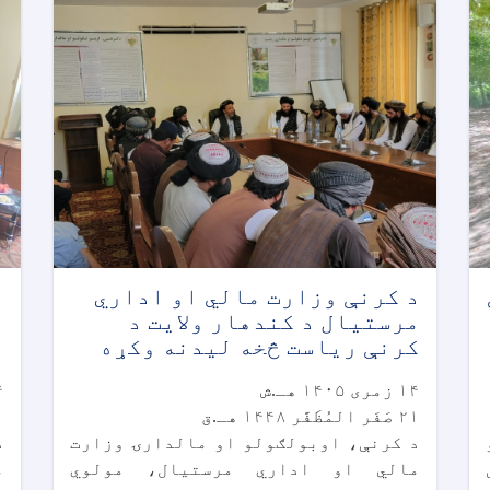
د کرنې وزارت مالي او اداري
د
مرستیال د کندهار ولايت د
م
کرنې رياست څخه ليدنه وکړه
ر
۱۴ زمری ۱۴۰۵ هـ.ش
۱۴ ز
۲۱ صَفَر المُظَفَّر ۱۴۴۸ هـ.ق
۲۱ صَف
د کرنې، اوبولګولو او مالدارۍ وزارت
د
مالي او اداري مرستیال، مولوي
م