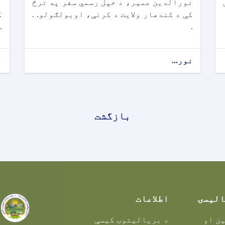
نورالدين عمير، د خپل رسمي سفر په ترڅ
ن
کې د کندهار ولايت د کرنې، اوبولګولو. .
ک
.
.
نور...
ن
بازگشت
الیسۍ
اطلاعات
ن او
د بریالیتوب کیسې