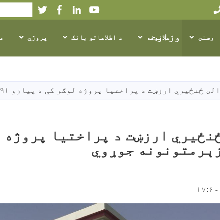
Twitter
Facebook
LinkedIn
Youtube
لټون
لـدارۍ وزارت
رسنۍ
اعلانونه
د اطلاعاتو بانک
پرو‌ژې
م
اصلي
منځپانګه
دانګل
ۍ ځنځیري ارزښت د پراختیا پروژه لوګر کې د پیازو ۹۱ زېرمتونونه جوړوي
نځیري ارزښت د پراختیا پروژه ل