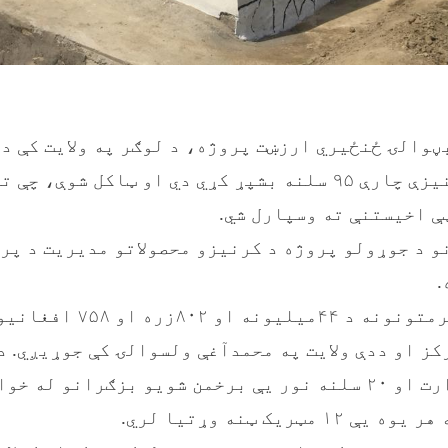
زېرمتونونو رغنیزې چارې ۹۵ سلنه بشپړ کړي دي او ټاکل ش
ې اخیستنې ته وسپارل شي.
 د جوړولو پروژه د کرنیزو محصولاتو مدیریت د پرو
.
د پیازو د غه زېرمتونونه د ۴۴میل
نو له خوا ورکول کیږي.
مټریک ټنه وړتیا لري.