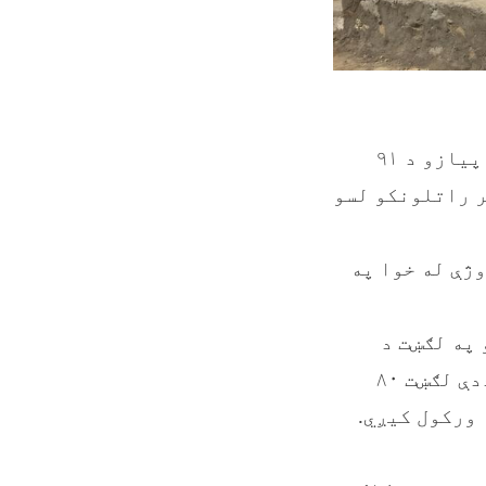
د کرنې وزارت دبڼوالۍ ځنځیري ارزښت پروژه، د لوګر په ولایت کې د پیازو د ۹۱
وې، چې تر راتلونکو لسو
ژې له خوا په
یونه او ۸۰۲زره او ۷۵۸ افغانیو په لګښت د
لوګر ولایت په مرکز او ددې ولایت په محمدآغې ولسوالۍ کې جوړیږي. ددې لګښت ۸۰