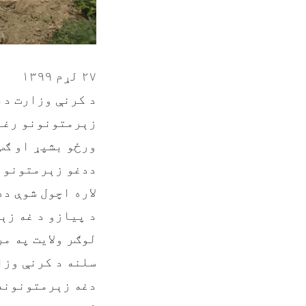
۲۷ لړم ۱۳۹۹
ورځو بشپړ او ګټ
ددغو زېرمتونونو
لاره اچول شوې ده
سلنه د کرنې وزارت او ۲۰ سلنه نور یې برخمن شویو بزګرا
دغه زېرمتونونه هر یوه یې ۱۲ 