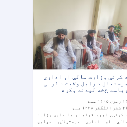
 کرنې وزارت مالي او اداري
رستیال د زابل ولايت د کرنې
ياست څخه ليدنه وکړه
مری ۱۴۰۵ هـ.ش
َر المُظَفَّر ۱۴۴۸ هـ.ق
 کرنې، اوبولګولو او مالدارۍ وزارت
الي او اداري مرستیال، مولوي