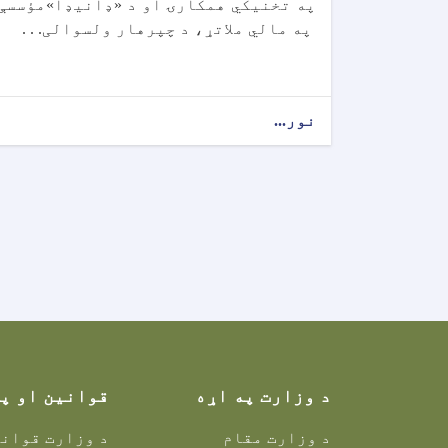
په تخنیکي همکارۍ او د «ډانیډا»مؤسسې
په مالي ملاتړ، د چپرهار ولسوالی. . .
نور...
د وزارت په اړه
قوانین او پ
د وزارت مقام
د وزارت قوانی