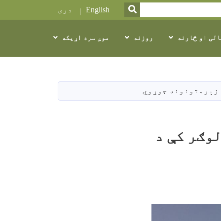
SEARCH
English
دری
الی او څارنه
روزنه
موږ سره اړیکه
وګر کې د