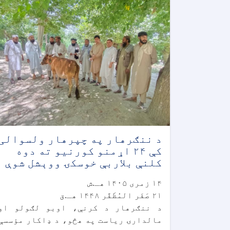
د ننګرهار په چپرهار ولسوالی
کې ۲۴ اړمنو کورنیو ته دوه
کلنې بلاربې خوسکۍ ووېشل شوې
۱۴ زمری ۱۴۰۵ هـ.ش
۲۱ صَفَر المُظَفَّر ۱۴۴۸ هـ.ق
د ننګرهار د کرنې، اوبو لګولو او
مالدارۍ ریاست په هڅو، د ډاکار مؤسسې