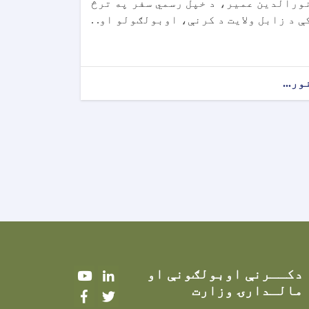
ورالدين عمير، د خپل رسمي سفر په ترڅ
ې د زابل ولايت د کرنې، اوبولګولو او. .
ور...
دکــرنې اوبولګونې او
Youtube
LinkedIn
مالـدارۍ وزارت
Facebook
Twitter