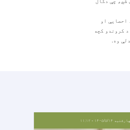
 شي، چې دکال
 احصایې او
د لوګر دپیازو د کروندو کچه
شنبه ۱۴۰۵/۵/۱۴ - ۱۱:۱۲