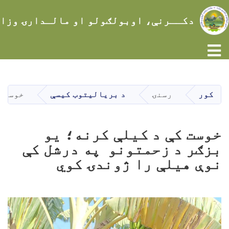
دکــرنې، اوبولګولو او مالـدارۍ وزا
Toggle navigation
اصلي
منځپانګه
دانګل
کور
رسنۍ
د بریالیتوب کیسې
خوست ک
خوست کې د کیلې کرنه؛ یو
بزګر د زحمتونو په درشل کې
نوې هیلې را ژوندۍ کوي