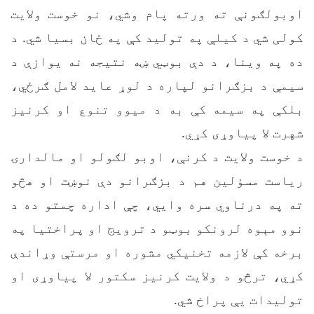
اوبولګونې ته ورته پام وشي، نو خوست ولایت
کولی شي د کیلې په تولید کې په ځان بسیا شي. د
ده په وینا، د دې بوټي ښه نتیجه نه یوازې د
سیمې د بزګرانو لپاره د لوړ عاید لامل ګرځي،
بلکې په سیمه کې به د میوو تنوع او کرنیز
شهرت لا پیاوړی کړي.
د خوست ولایت د کرنې، اوبو لګولو او مالدارۍ
ریاست مسؤلین هم د بزګرانو دې نوښت او هڅو
ته په درناوي سره وایي، چې اداره چمتو ده د
نوو مېوه لرونکو بوټو د ترویج او پراختیا په
برخه کې لازمه تخنیکي مشوره او مرستې وړاندې
کړي، ترڅو د ولایت کرنیز سکتور لا پیاوړی او
تولیدات یې پراخ شي.