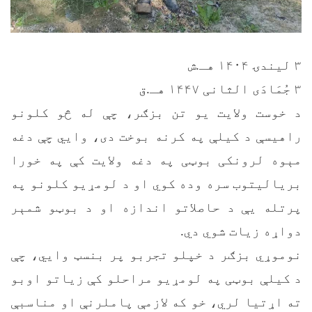
۳ لیندۍ ۱۴۰۴ هـ.ش
۳ جُمَادَى الثانی ۱۴۴۷ هـ.ق
د خوست ولایت یو تن بزګر، چې له څو کلونو
راهیسې د کیلې په کرنه بوخت دی، وایي چې دغه
مېوه لرونکی بوټی په دغه ولایت کې په خورا
بریالیتوب سره وده کوي او د لومړیو کلونو په
پرتله یې د حاصلاتو اندازه او د بوټو شمېر
دواړه زیات شوي دي.
نوموړي بزګر د خپلو تجربو پر بنسټ وایي، چې
د کیلې بوټی په لومړیو مراحلو کې زیاتو اوبو
ته اړتیا لري، خو که لازمې پاملرنې او مناسبې