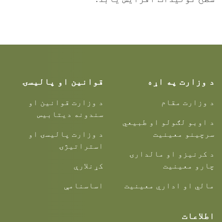
د وزارت په اړه
قوانین او پالیسۍ
د وزارت مقام
د وزارت قوانین او
سندونه دیتابیس
د اوبو لګولو او طبیعي
سرچینو معینیت
د وزارت پالیسۍ او
استراتیژۍ
د کرنیزو او مالدارۍ
چارو معینیت
کړنلارې
مالي او اداري معینیت
اساسنامې
اطلاعات