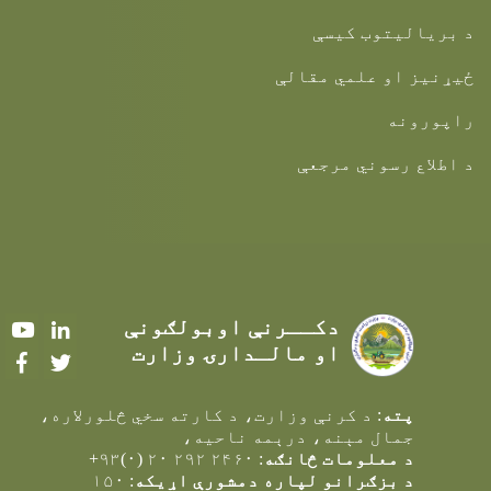
د بریالیتوب کیسې
ځیړنیز او علمي مقالې
راپورونه
د اطلاع رسوني مرجعې
دکــرنې اوبولګونې
Youtube
LinkedIn
او مالـدارۍ وزارت
Facebook
Twitter
پته
: د کرنې وزارت، د کارته سخي څلورلاره،
جمال مېنه، درېمه ناحيه،
د معلومات څانګه
: ۲۴۶۰ ۲۹۲ ۲۰ (۰)۹۳+
د بزګرانو لپاره دمشورې اړیکه
: ۱۵۰