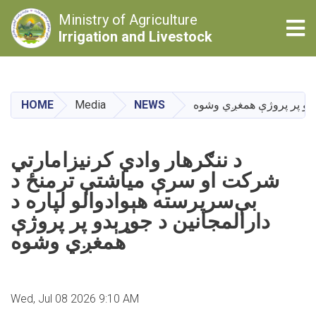
Ministry of Agriculture
Tog
Irrigation and Livestock
Skip
to
main
ړېدو پر پروژې همغږي وشوه
NEWS
Media
HOME
content
د ننګرهار وادي کرنيزامارتي
شرکت او سرې مياشتې ترمنځ د
بې‌سرپرسته هېوادوالو لپاره د
دارالمجانين د جوړېدو پر پروژې
همغږي وشوه
Wed, Jul 08 2026 9:10 AM