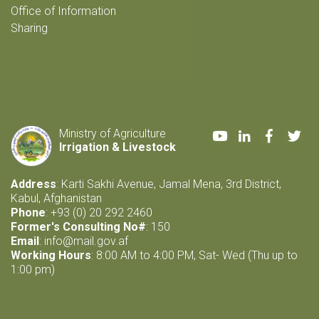
Office of Information
Sharing
Youtube
LinkedIn
Faceboo
Twi
Ministry of Agriculture
Irrigation & Livestock
Address
: Karti Sakhi Avenue, Jamal Mena, 3rd District,
Kabul, Afghanistan
Phone
: +93 (0) 20 292 2460
Former's Consulting No#
: 150
Email
:
info@mail.gov.af
Working Hours
: 8:00 AM to 4:00 PM, Sat- Wed (Thu up to
1:00 pm)