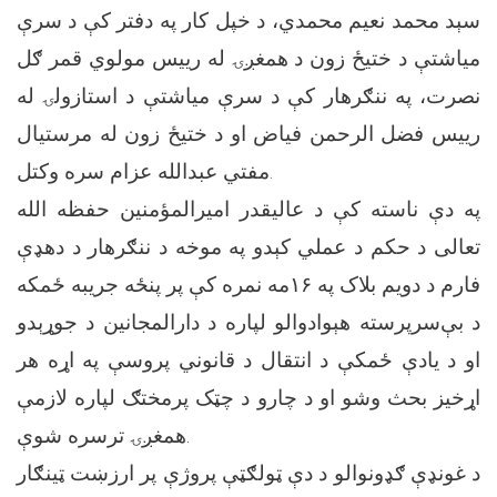
سېد محمد نعيم محمدي، د خپل کار په دفتر کې د سرې
مياشتې د ختیځ زون د همغږۍ له رییس مولوي قمر ګل
نصرت، په ننګرهار کې د سرې مياشتې د استازولۍ له
رییس فضل الرحمن فياض او د ختیځ زون له مرستيال
مفتي عبدالله عزام سره وکتل.
په دې ناسته کې د عالیقدر امیرالمؤمنین حفظه الله
تعالی د حکم د عملي کېدو په موخه د ننګرهار د دهډې
فارم د دویم بلاک په ۱۶مه نمره کې پر پنځه جريبه ځمکه
د بې‌سرپرسته هېوادوالو لپاره د دارالمجانين د جوړېدو
او د يادې ځمکې د انتقال د قانوني پروسې په اړه هر
اړخيز بحث وشو او د چارو د چټک پرمختګ لپاره لازمې
همغږۍ ترسره شوې.
د غونډې ګډونوالو د دې ټولګټې پروژې پر ارزښت ټينګار