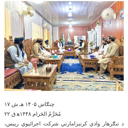
۱۷ چنګاښ ۱۴۰۵ هـ.ش
۲۲ مُحَرَّمُ الحَرام ۱۴۴۸ه‍.ق
د ننګرهار وادي کرنيزامارتي شرکت اجرائيوي رییس،