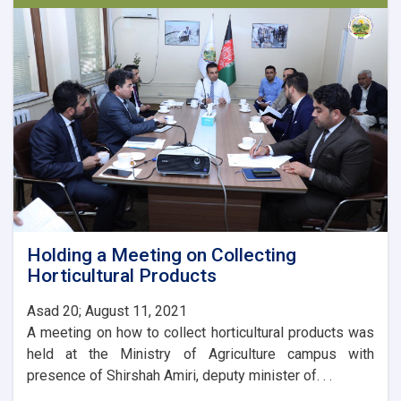
Agriculture
with
the
Ambassador
of
Turkey
Holding a Meeting on Collecting
Horticultural Products
Asad 20; August 11, 2021
A meeting on how to collect horticultural products was
held at the Ministry of Agriculture campus with
presence of Shirshah Amiri, deputy minister of. . .