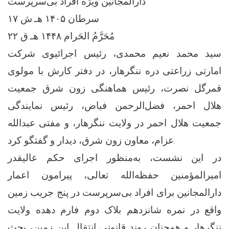
دارالمجانین ویژه افراد بی‌سرپرست
۱۷ سرطان ۱۴۰۵ هـ.ش
۲۲ مُحَرَّمُ الحَرام ۱۴۴۸ هـ.ق
سید محمد نعیم محمدی، رئیس اجرائیوی شرکت
امارتی زراعتی دره ننگرهار، در دفتر کارش با مولوی
قمرگل نصرت، رئیس هماهنگی زون شرق جمعیت
هلال احمر، فضل‌الرحمن فیاض، رئیس نمایندگی
جمعیت هلال احمر در ولایت ننگرهار، و مفتی عبدالله
عزام، معاون زون شرق، دیدار و گفتگو کرد.
در این نشست، به‌منظور اجرای حکم عالیقدر
امیرالمؤمنین حفظه‌الله تعالی، پیرامون اعمار
دارالمجانین برای افراد بی‌سرپرست در پنج جریب زمین
واقع در نمره شانزدهم بلاک دوم فارم دهده ولایت
ننگرهار و همچنان روند قانونی انتقال این زمین، بحث