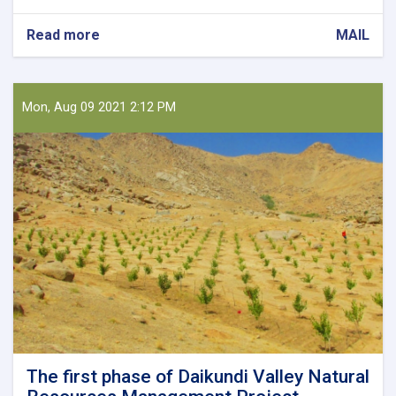
Read more
about
MAIL
Holding
a
Meeting
on
Mon, Aug 09 2021 2:12 PM
Collecting
Horticultural
Products
The first phase of Daikundi Valley Natural