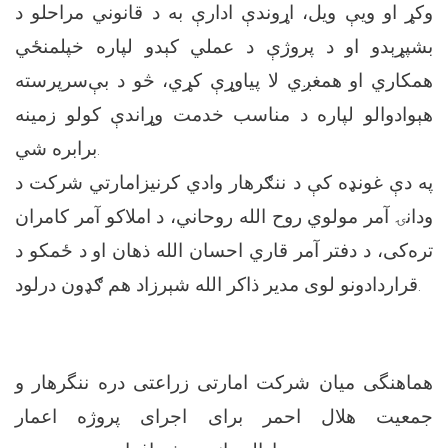
وکړ او ويې ويل، اړوندې ادارې به د قانوني مراحلو د
بشپړېدو او د پروژې د عملي کېدو لپاره خپلمنځي
همکاري او همغږي لا پياوړې کړي، څو د بې‌سرپرسته
هېوادوالو لپاره د مناسب خدمت وړاندې کولو زمينه
برابره شي.
په دې غونډه کې د ننګرهار وادي کرنيزامارتي شرکت د
ودانۍ آمر مولوي روح الله روحاني، د املاکو آمر کامران
تره‌کی، د دفتر آمر قاري احسان الله ذهان او د ځمکو د
قراردادونو لوی مدير ذاکر الله شېرزاد هم ګډون درلود.
هماهنگی میان شرکت امارتی زراعتی دره ننگرهار و
جمعیت هلال احمر برای اجرای پروژه اعمار