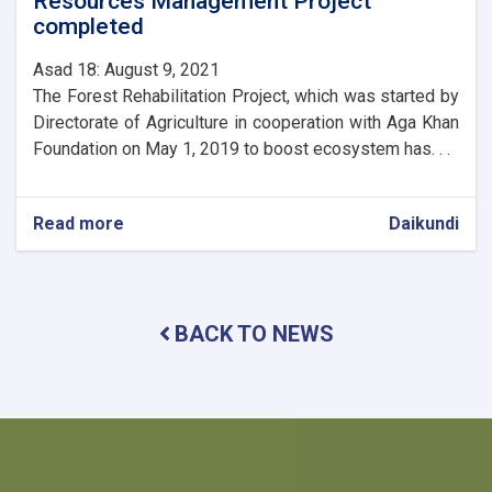
Resources Management Project
completed
Asad 18: August 9, 2021
The Forest Rehabilitation Project, which was started by
Directorate of Agriculture in cooperation with Aga Khan
Foundation on May 1, 2019 to boost ecosystem has. . .
Read more
about
Daikundi
The
first
phase
of
BACK TO NEWS
Daikundi
Valley
Natural
Resources
Management
Project
completed