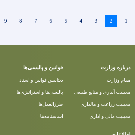
››
…
Page
9
Page
8
Page
7
Page
6
Page
5
Page
4
Page
3
Curren
pag
زارت
قوانین و پالیسی‌ها
ت
دیتابیس قوانین و اسناد
اری و منابع طبیعی
پالیسی‌ها و استراتیژی‌ها
اعت و مالداری
طرزالعمل‌ها
ی و اداری
اساسنامه‌ها